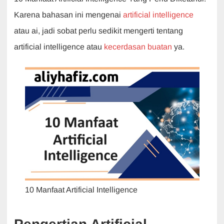
e
s
er
e
gr
Karena bahasan ini mengenai
artificial intelligence
b
A
dI
a
atau ai, jadi sobat perlu sedikit mengerti tentang
o
p
n
m
artificial intelligence atau
kecerdasan buatan
ya.
o
p
k
10 Manfaat Artificial Intelligence