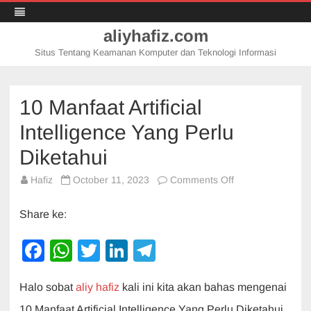
aliyhafiz.com
Situs Tentang Keamanan Komputer dan Teknologi Informasi
Skip
to
content
10 Manfaat Artificial
Intelligence Yang Perlu
Diketahui
on
Hafiz
October 11, 2023
Comments Off
10
Manfaat
Artificial
Share ke:
Intelligence
Yang
Perlu
F
W
T
Li
T
Diketahui
a
h
wi
n
el
Halo sobat
aliy hafiz
kali ini kita akan bahas mengenai
c
at
tt
k
e
10 Manfaat Artificial Intelligence Yang Perlu Diketahui.