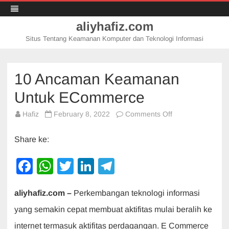
aliyhafiz.com
Situs Tentang Keamanan Komputer dan Teknologi Informasi
Skip
to
content
10 Ancaman Keamanan
Untuk ECommerce
on
Hafiz
February 8, 2022
Comments Off
10
Ancaman
Keamanan
Share ke:
Untuk
ECommerce
F
W
T
Li
T
a
h
wi
n
el
aliyhafiz.com –
Perkembangan teknologi informasi
c
at
tt
k
e
yang semakin cepat membuat aktifitas mulai beralih ke
e
s
er
e
gr
internet termasuk aktifitas perdagangan. E Commerce