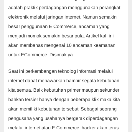
b
A
dI
a
adalah praktik perdagangan menggunakan perangkat
o
p
n
m
elektronik melalui jaringan internet. Namun semakin
o
p
besar penggunaan E Commerce, ancaman yang
k
menjadi momok semakin besar pula. Artikel kali ini
akan membahas mengenai 10 ancaman keamanan
untuk ECommerce. Disimak ya..
Saat ini perkembangan teknolog informasi melalui
internet dapat menawarkan hampir segala kebutuhan
kita semua. Baik kebutuhan primer maupun sekunder
bahkan tersier hanya dengan beberapa klik maka kita
akan memiliki kebutuhan tersebut. Sebagai seorang
pengusaha yang usahanya bergerak diperdagangan
melalui internet atau E Commerce, hacker akan terus