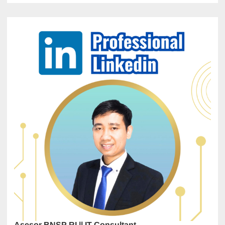
Asesor BNSP RI || IT Consultant