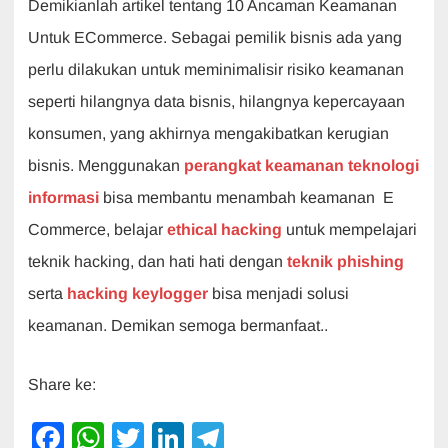
Demikianlah artikel tentang 10 Ancaman Keamanan
Untuk ECommerce. Sebagai pemilik bisnis ada yang
perlu dilakukan untuk meminimalisir risiko keamanan
seperti hilangnya data bisnis, hilangnya kepercayaan
konsumen, yang akhirnya mengakibatkan kerugian
bisnis. Menggunakan
perangkat keamanan teknologi
informasi
bisa membantu menambah keamanan E
Commerce, belajar
ethical hacking
untuk mempelajari
teknik hacking, dan hati hati dengan
teknik phishing
serta
hacking keylogger
bisa menjadi solusi
keamanan. Demikan semoga bermanfaat..
Share ke:
F
W
T
Li
T