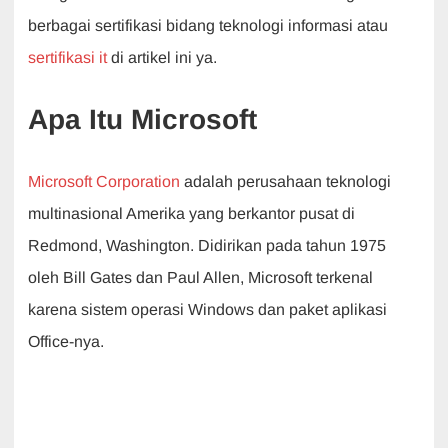
b
A
dI
a
berbagai sertifikasi bidang teknologi informasi atau
o
p
n
m
sertifikasi it
di artikel ini ya.
o
p
k
Apa Itu Microsoft
Microsoft Corporation
adalah perusahaan teknologi
multinasional Amerika yang berkantor pusat di
Redmond, Washington. Didirikan pada tahun 1975
oleh Bill Gates dan Paul Allen, Microsoft terkenal
karena sistem operasi Windows dan paket aplikasi
Office-nya.