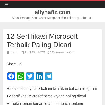
aliyhafiz.com
Situs Tentang Keamanan Komputer dan Teknologi Informasi
Skip
to
content
12 Sertifikasi Microsoft
Terbaik Paling Dicari
on
Hafiz
April 29, 2023
Comments Off
12
Sertifikasi
Microsoft
Share ke:
Terbaik
Paling
Dicari
F
W
T
Li
T
a
h
wi
n
el
Halo sobat aliy hafiz kali ini kita akan bahas mengenai
c
at
tt
k
e
12 sertifikasi Microsoft terbaik yang paling dicari.
e
s
er
e
gr
Mungkin teman teman telah membaca tentang