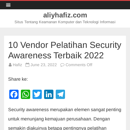
aliyhafiz.com
Situs Tentang Keamanan Komputer dan Teknologi Informasi
Skip
to
content
10 Vendor Pelatihan Security
Awareness Terbaik 2022
on
Hafiz
June 23, 2022
Comments Off
10
Vendor
Pelatihan
Share ke:
Security
Awareness
Terbaik
F
W
T
Li
T
2022
a
h
wi
n
el
Security awareness merupakan elemen sangat penting
c
at
tt
k
e
untuk menunjang kemajuan perusahaan. Dengan
e
s
er
e
gr
semakin diakuinya betapa pentingnya pelatihan