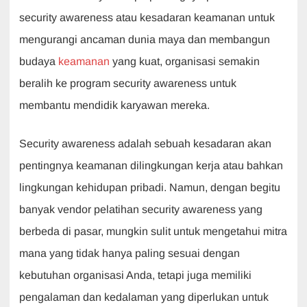
b
A
dI
a
security awareness atau kesadaran keamanan untuk
o
p
n
m
mengurangi ancaman dunia maya dan membangun
o
p
budaya
keamanan
yang kuat, organisasi semakin
k
beralih ke program security awareness untuk
membantu mendidik karyawan mereka.
Security awareness adalah sebuah kesadaran akan
pentingnya keamanan dilingkungan kerja atau bahkan
lingkungan kehidupan pribadi. Namun, dengan begitu
banyak vendor pelatihan security awareness yang
berbeda di pasar, mungkin sulit untuk mengetahui mitra
mana yang tidak hanya paling sesuai dengan
kebutuhan organisasi Anda, tetapi juga memiliki
pengalaman dan kedalaman yang diperlukan untuk