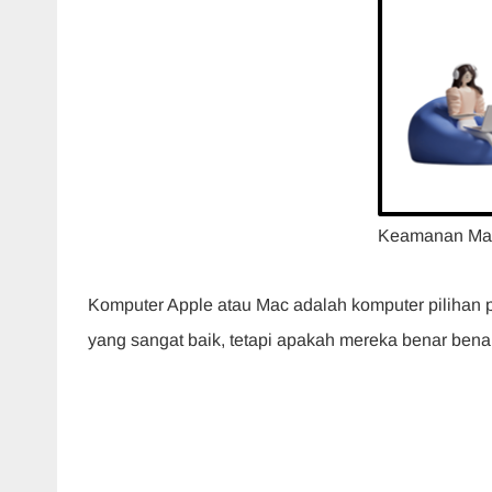
o
p
n
m
o
p
k
Keamanan Ma
Komputer Apple atau Mac adalah komputer pilihan 
yang sangat baik, tetapi apakah mereka benar benar