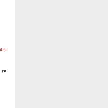
iber
ngan