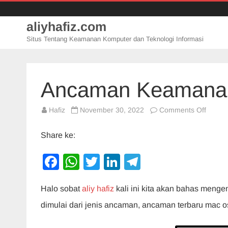
aliyhafiz.com
Situs Tentang Keamanan Komputer dan Teknologi Informasi
Ancaman Keamana
on
Hafiz
November 30, 2022
Comments Off
Ancam
Keama
Kompu
Share ke:
Mac
Os
F
W
T
Li
T
a
h
wi
n
el
Halo sobat
aliy hafiz
kali ini kita akan bahas men
c
at
tt
k
e
dimulai dari jenis ancaman, ancaman terbaru mac os
e
s
er
e
gr
b
A
dI
a