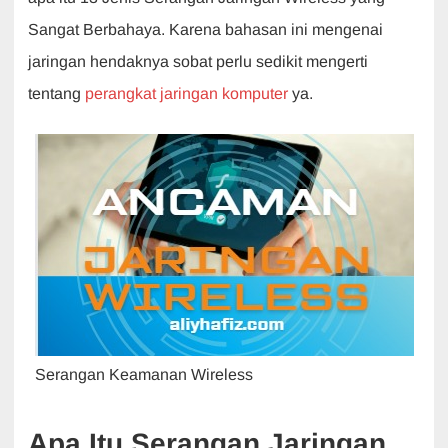
e
s
er
e
gr
Sangat Berbahaya. Karena bahasan ini mengenai
b
A
dI
a
jaringan hendaknya sobat perlu sedikit mengerti
o
p
n
m
tentang
perangkat jaringan komputer
ya.
o
p
k
Serangan Keamanan Wireless
Apa Itu Serangan Jaringan