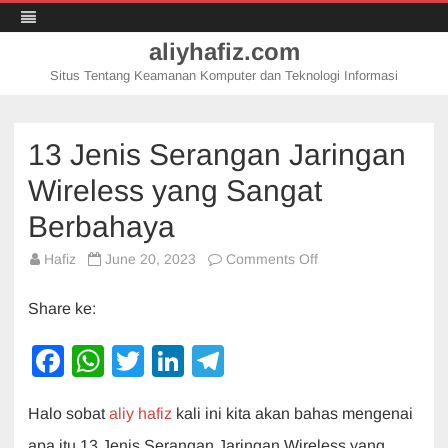
aliyhafiz.com
Situs Tentang Keamanan Komputer dan Teknologi Informasi
Skip
to
content
13 Jenis Serangan Jaringan
Wireless yang Sangat
Berbahaya
on
Hafiz
June 20, 2023
Comments Off
13
Jenis
Serangan
Share ke:
Jaringan
Wireless
yang
F
W
T
Li
T
Sangat
Berbahaya
a
h
wi
n
el
Halo sobat
aliy hafiz
kali ini kita akan bahas mengenai
c
at
tt
k
e
apa itu 13 Jenis Serangan Jaringan Wireless yang