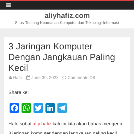
aliyhafiz.com
Situs Tentang Keamanan Komputer dan Teknologi Informasi
Skip
to
content
3 Jaringan Komputer
Dengan Jangkauan Paling
Kecil
on
Hafiz
June 30, 2023
Comments Off
3
Jaringan
Komputer
Share ke:
Dengan
Jangkauan
Paling
F
W
T
Li
T
Kecil
a
h
wi
n
el
Halo sobat
aliy hafiz
kali ini kita akan bahas mengenai
c
at
tt
k
e
3 jaringan komputer dengan jangkauan paling kecil.