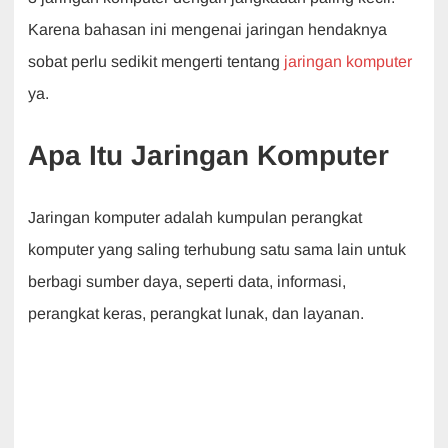
e
s
er
e
gr
Karena bahasan ini mengenai jaringan hendaknya
b
A
dI
a
sobat perlu sedikit mengerti tentang
jaringan komputer
o
p
n
m
ya.
o
p
k
Apa Itu Jaringan Komputer
Jaringan komputer adalah kumpulan perangkat
komputer yang saling terhubung satu sama lain untuk
berbagi sumber daya, seperti data, informasi,
perangkat keras, perangkat lunak, dan layanan.